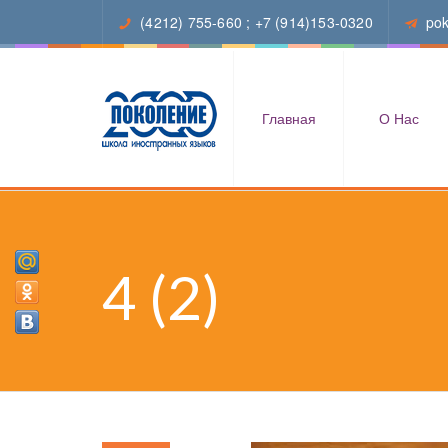
(4212) 755-660
;
+7 (914)153-0320
po
Главная
О Нас
4 (2)