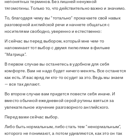
непонятных терминов. Без лишней ненужной
тягомотины. Только то, что действительно важно и значимо.
То, благодаря чему вы “тотально” прокачаете свой навык
разговорной английской речи и начнете общаться с
носителями свободно, уверенно и естественно:
И сейчас вы перед выбором, который мне чем-то
напоминает тот выбор с двумя пилюлями в фильме
“Матрица”.
В первом случае вы останетесь в удобном для себя
комфорте. Вам не надо будет ничего менять. Все останется
как есть. И вас вряд ли кто-то осудит за это. Ведь мы знаем
— все так делают.
Во втором случае вам придется повести себя иначе. И
вместо обычной ежедневной серой рутины взяться за
увлекательное изучение разговорного английского.
Перед вами сейчас выбор.
Либо быть нормальным, либо стать тем “ненормальным”,
которого не понимают, а потом удивляются, как это он так