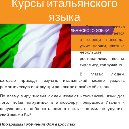
Курсы итальянского
языка
Однажды посетив
ГЛАВНАЯ
КУРСЫ ИТАЛЬЯНСКОГО ЯЗЫКА
Италию, она остается
в сердце навсегда:
узкие улочки, уютные
небольшие
ресторанчики, веспы,
тирамису, каппуччино.
В глазах людей,
которые приходят изучать итальянский можно увидеть
романтическую искорку при разговоре о любимой стране.
По всему миру тысячи людей изучают итальянский язык для
того, чтобы погрузиться в атмосферу прекрасной Италии и
почувствовать себя хоть немного итальянцами, не упустите
свой шанс и Вы!
Программы обучения для взрослых