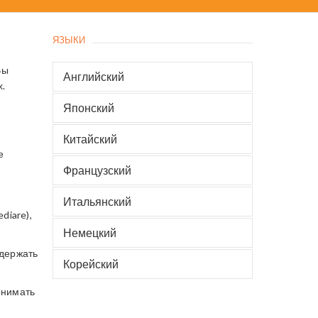
ЯЗЫКИ
Вы
Английский
.
Японский
Китайский
е
Французский
Итальянский
diare),
Немецкий
ддержать
Корейский
онимать