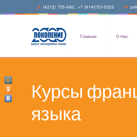
(4212) 755-660
;
+7 (914)153-0320
po
Главная
О Нас
Курсы франц
языка