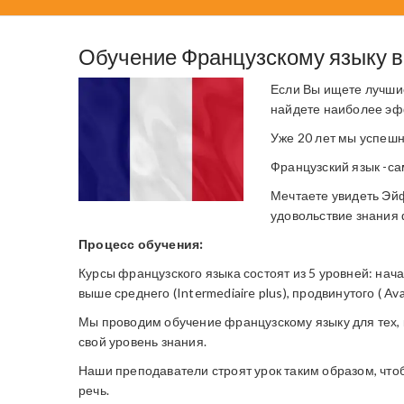
Обучение Французскому языку в
Если Вы ищете лучшие
найдете наиболее эф
Уже 20 лет мы успешн
Французский язык -с
Мечтаете увидеть Эйф
удовольствие знания 
Процесс обучения:
Курсы французского языка состоят из 5 уровней: начал
выше среднего (Intermediaire plus), продвинутого ( Ava
Мы проводим обучение французскому языку для тех, кт
свой уровень знания.
Наши преподаватели строят урок таким образом, чтоб
речь.