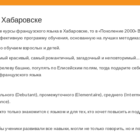
 Хабаровске
 курсы французского языка в Хабаровске, то в «Поколение 2000» 
фективную программу обучения, основанную на лучших методиках
о обучаем взрослых и детей.
амый красивый, самый романтичный, загадочный и неповторимый…
елеву башню, погулять по Елисейским полям, тогда подарите себ
французского языка
ьного (Debutant), промежуточного (Elementaire), среднего (Interme
nce).
о только знакомится с языком и для тех, кто хочет повысить и по
ы ученики развивали все навыки, могли не только говорить, но и п