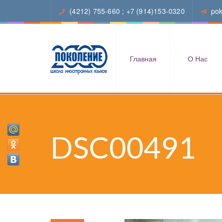
(4212) 755-660
;
+7 (914)153-0320
po
Главная
О Нас
DSC00491