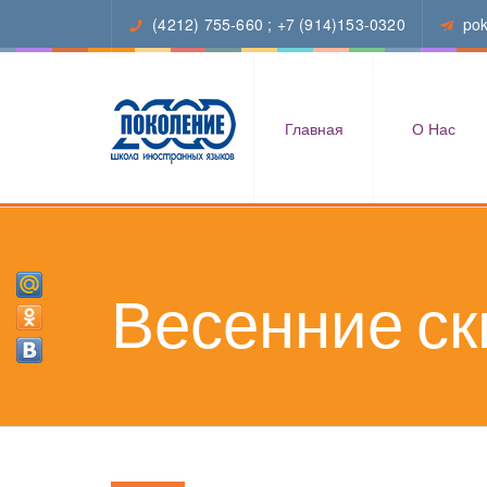
(4212) 755-660
;
+7 (914)153-0320
po
Главная
О Нас
Весенние ск