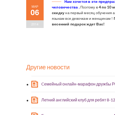
Нам хочется в эти предпр
МАР
человечества .
Поэтому
с 4 по 10
06
скидку
на первый месяц обучения а
языкам все девочкам и женщинам !
2014
весенний подарок ждет Вас!
Другие новости
Cемейный онлайн-марафон дружбы Р
Летний английский клуб для ребят 8-12