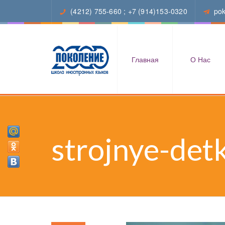
(4212) 755-660
;
+7 (914)153-0320
po
Главная
О Нас
strojnye-det