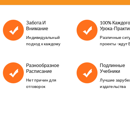
Забота И
100% Каждог
Внимание
Урока-Практи
Индивидуальный
Различные сит
подход к каждому
проекты -ждут 
Разнообразное
Подлинные
Расписание
Учебники
Нет причин для
Лучшие заруб
отговорок
издательства