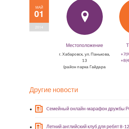
МАЙ
01
2014
Местоположение
Т
г. Хабаровск, ул. Панькова,
+7(9
13
+8(4
(район парка Гайдара
Другие новости
Cемейный онлайн-марафон дружбы Р
Летний английский клуб для ребят 8-12