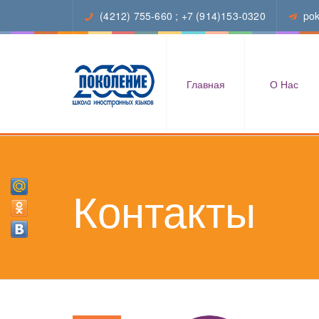
(4212) 755-660
;
+7 (914)153-0320
po
Главная
О Нас
Контакты