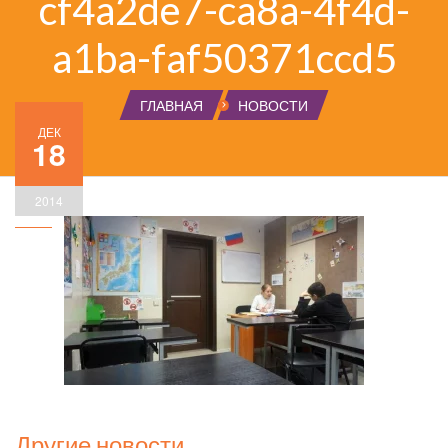
cf4a2de7-ca8a-4f4d-
a1ba-faf50371ccd5
ГЛАВНАЯ
НОВОСТИ
ДЕК
18
2014
Другие новости