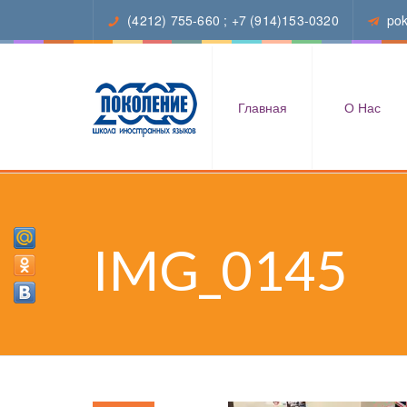
(4212) 755-660
;
+7 (914)153-0320
po
Главная
О Нас
IMG_0145