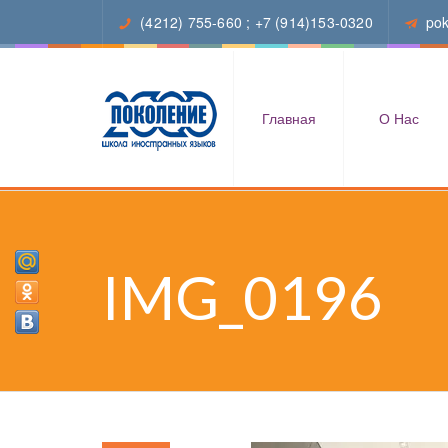
(4212) 755-660
;
+7 (914)153-0320
po
Главная
О Нас
IMG_0196