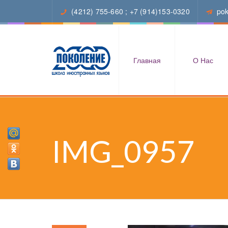
(4212) 755-660
;
+7 (914)153-0320
po
Главная
О Нас
IMG_0957