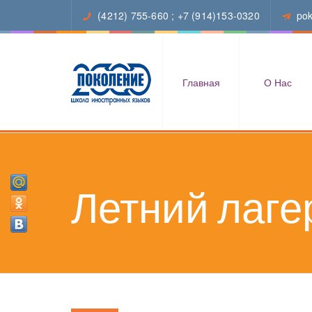
(4212) 755-660
;
+7 (914)153-0320
po
Главная
О Нас
Летний лаге