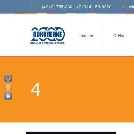
(4212) 755-660
;
+7 (914)153-0320
po
Главная
О Нас
4