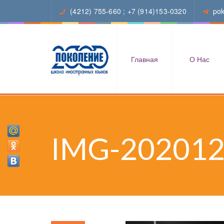
(4212) 755-660
;
+7 (914)153-0320
po
Главная
О Нас
IMG-20201