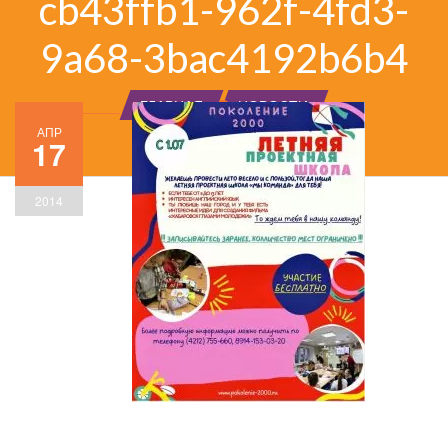
cb43ffb1-962f-4fd3-
9a68-3bac4192b6b4
ГЛАВНАЯ
НОВОСТИ
АПР
17
2014