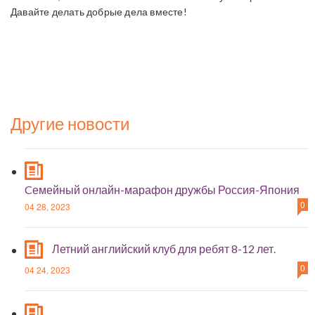
Давайте делать добрые дела вместе!
Китайский в хабаровске
Кружки для пенсионеров
Дом ветеранов
Скандинавская ходьба
Другие новости
Cемейный онлайн-марафон дружбы Россия-Япония
0
04 28, 2023
Летний английский клуб для ребят 8-12 лет.
0
04 24, 2023