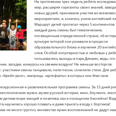
На протяжении трех недель ребята исследова
мир, расширяя горизонты своих знаний, завод
новых друзей, принимали участие во всевозм
мероприятиях, и, конечно, учили английский яз
Маршрут детей пролегал через 5 континентов:
каждый день смены был тематическим,
посвященным определенной стране, об истор
культуре которой они узнавали в процессе
образовательного блока и изучения 20 а
нглий
слов. Особой популярностью и любовью у реб
пользовались выходы в парк Динамо, ведь, что
ние, загадки, конкурсы на свежем воздухе! Не меньше восторгов
 участники смены танцевали, пели песни, сочиняли стихи. Для ре
«брейн-ринг», «матрица, «артефакты» в которых они блистали
кскурсионная и развлекательная программа смены. За 15 дней ре
хеологическом музее, музее русской истории, кино, боулинге, экзот
м деткам море эмоций и позитива, как и посещение бассейна! Вед
а научились хорошо плавать и даже прыгать в воду с бортиков!
нам не много грустно, множество ярких воспоминаний не дадут на