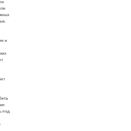
ли
или
ожных
ык.
ии и
ских
ят
бят
бята
ик-
ь под
м