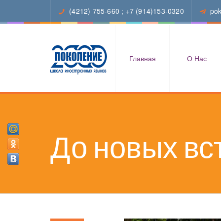
(4212) 755-660
;
+7 (914)153-0320
po
Главная
О Нас
До новых вст