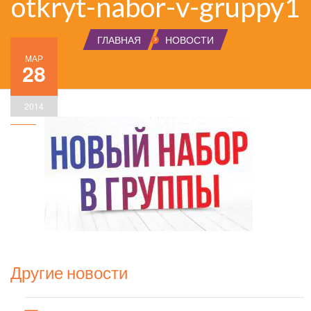
otkryt-nabor-v-gruppy1
ГЛАВНАЯ
НОВОСТИ
МАР
28
2014
Другие новости