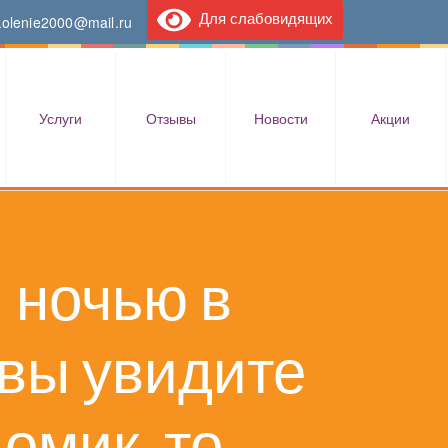
Для слабовидящих
kolenie2000@mail.ru
Услуги
Отзывы
Новости
Акции
 ночью в
 вы увидите
омик, то