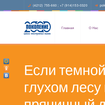
(4212) 755-660
;
+7 (914)153-0320
po
Главная
О Нас
Если темной
глухом лесу
пряничный д