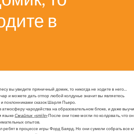
одите в
лесу вы увидите пряничный домик, то никогда не ходите в него…
 чар и можете дать отпор любой колдунье значит вы являетесь
 и поклонниками сказок Шарля Пьеро.
 в атмосферу чародейства на образовательном блоке, и даже выуч
м языке
Смайлик «smile»
После они тоже могли по колдовать, что он
нимательных опытов.
л ребят в процессе игры Форд Баярд. Но они сумели собрать все к