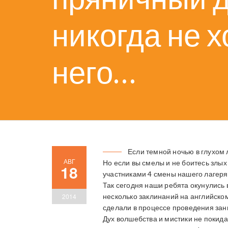
никогда не х
него…
Если темной ночью в глухом 
АВГ
Но если вы смелы и не боитесь злых
18
участниками 4 смены нашего лагеря
Так сегодня наши ребята окунулись
2014
несколько заклинаний на английско
сделали в процессе проведения за
Дух волшебства и мистики не покида