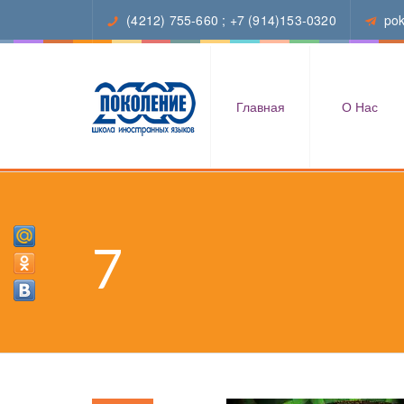
(4212) 755-660
;
+7 (914)153-0320
po
Главная
О Нас
7