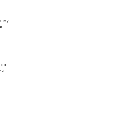
скому
я
,
это
 и