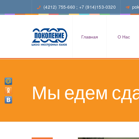
(4212) 755-660
;
+7 (914)153-0320
po
Главная
О Нас
Мы едем сд