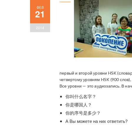
ФЕВ
21
2014
первый и второй уровни HSK (слова
четвертому уровням HSK (900 слов),
Все уровни — это аудиозапись. В на
你叫什么名字？
你是哪国人？
你的序号是多少？
А Вы можете на них ответить?