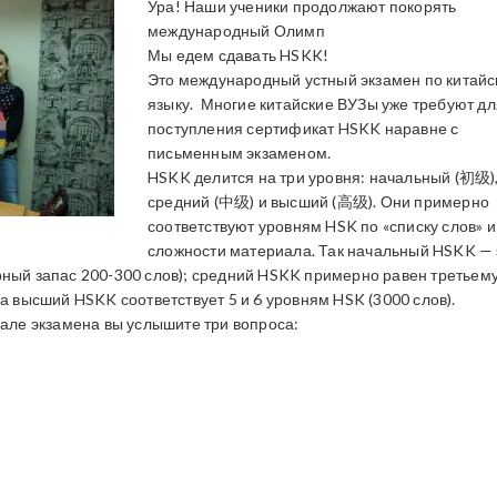
Ура! Наши ученики продолжают покорять
международный Олимп
Мы едем сдавать HSKK!
Это международный устный экзамен по китай
языку. Многие китайские ВУЗы уже требуют дл
поступления сертификат HSKK наравне с
письменным экзаменом.
HSKK делится на три уровня: начальный (初级)
средний (中级) и высший (高级). Они примерно
соответствуют уровням HSK по «списку слов» и
сложности материала. Так начальный HSKK — 
рный запас 200-300 слов); средний HSKK примерно равен третьему
 а высший HSKK соответствует 5 и 6 уровням HSK (3000 слов).
чале экзамена вы услышите три вопроса: