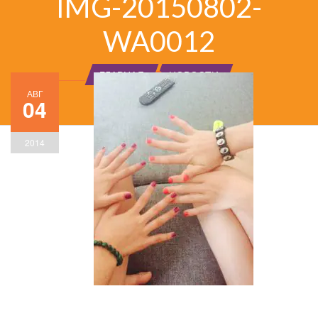
IMG-20150802-
WA0012
ГЛАВНАЯ
НОВОСТИ
АВГ
04
2014