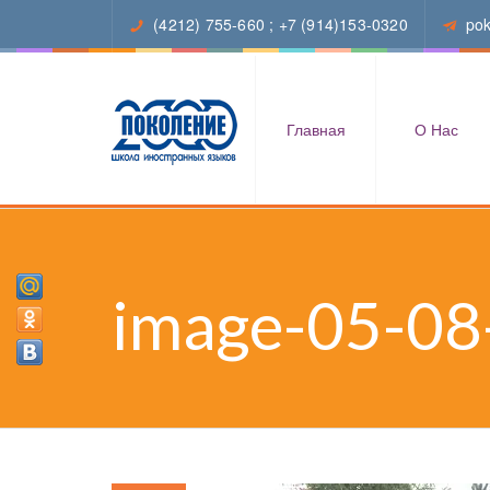
(4212) 755-660
;
+7 (914)153-0320
po
Главная
О Нас
image-05-08