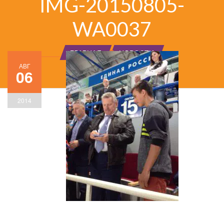
IMG-20150805-
WA0037
ГЛАВНАЯ
НОВОСТИ
АВГ
06
2014