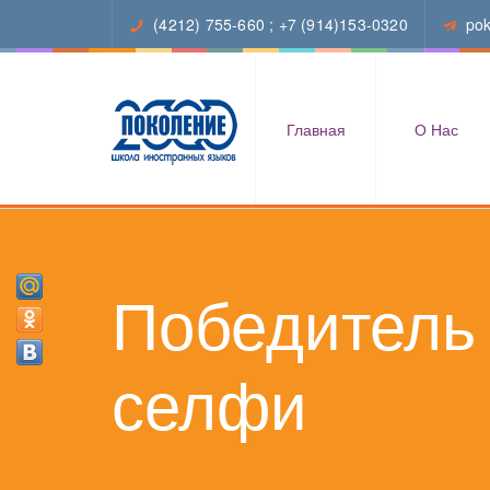
(4212) 755-660
;
+7 (914)153-0320
po
Главная
О Нас
Победитель 
селфи