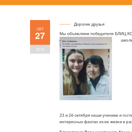
Дорогие друзья
ОКТ
27
Мы объявляем победителя БЛИЦ 
школ
2014
23 и 26 октября наши ученики и гос
интересных фактах из ее жизни и ра
Благодарим Всех участников. Как м