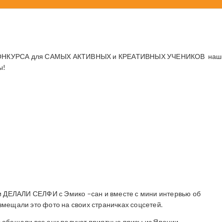
КОНКУРСА для САМЫХ АКТИВНЫХ и КРЕАТИВНЫХ УЧЕНИКОВ наш
ы!
ти ДЕЛАЛИ СЕЛФИ с Эмико –сан и вместе с мини интервью об
змещали это фото на своих страничках соцсетей.
ы обещали все они получат приятные призы из Японии.