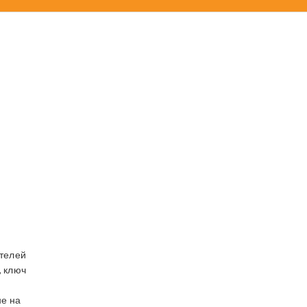
ителей
, ключ
не на