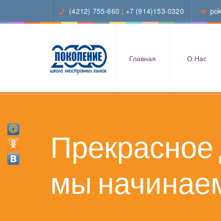
(4212) 755-660
;
+7 (914)153-0320
po
Главная
О Нас
Прекрасное
мы начинаем