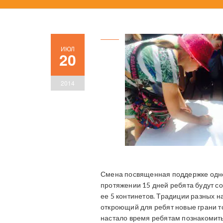
ИЮЛ
20
2014
Смена посвященная поддержке одно
протяжении 15 дней ребята будут с
ее 5 континетов. Традиции разных на
откроющий для ребят новые грани то
настало время ребятам познакомитьс