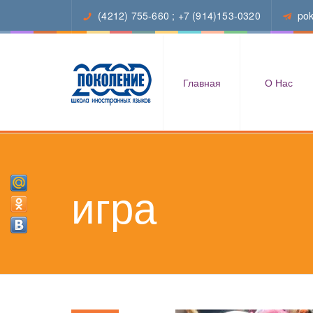
(4212) 755-660
;
+7 (914)153-0320
po
Главная
О Нас
игра