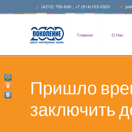
(4212) 755-660
;
+7 (914)153-0320
po
Главная
О Нас
Пришло вре
заключить д