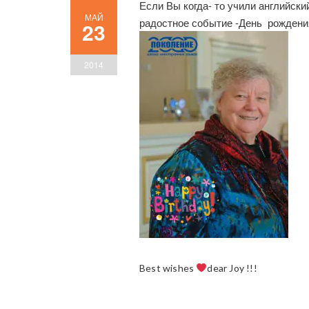
Если Вы когда- то учили английский
МАЙ
радостное событие -День рождени
23
2014
Best wishes
dear Joy !!!