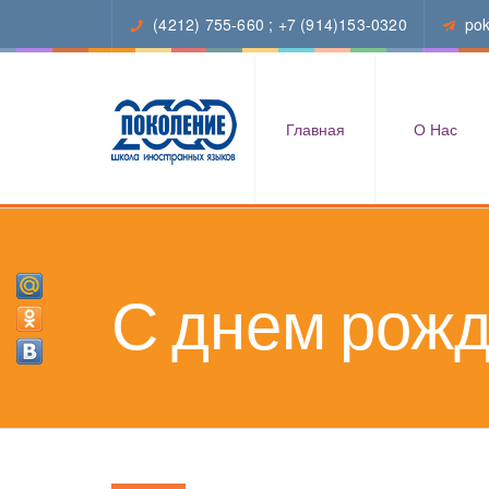
(4212) 755-660
;
+7 (914)153-0320
po
Главная
О Нас
С днем рож