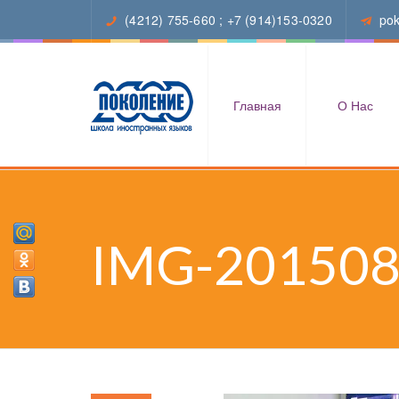
(4212) 755-660
;
+7 (914)153-0320
po
Главная
О Нас
IMG-20150