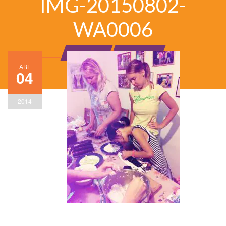
IMG-20150802-
WA0006
ГЛАВНАЯ
НОВОСТИ
АВГ
04
2014