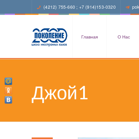
(4212) 755-660
;
+7 (914)153-0320
po
Главная
О Нас
Джой1