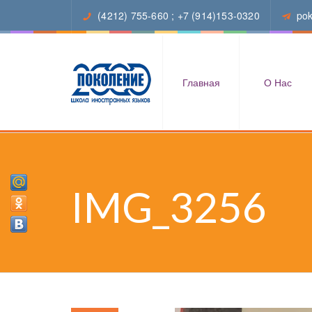
(4212) 755-660
;
+7 (914)153-0320
po
Главная
О Нас
IMG_3256