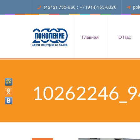
(4212) 755-660
;
+7 (914)153-0320
po
Главная
О Нас
10262246_9