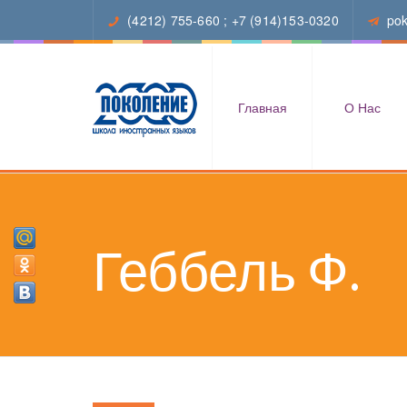
(4212) 755-660
;
+7 (914)153-0320
po
Главная
О Нас
Геббель Ф.