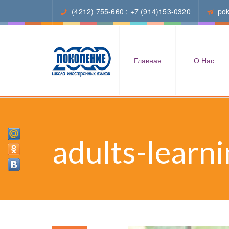
(4212) 755-660
;
+7 (914)153-0320
po
Главная
О Нас
adults-learni