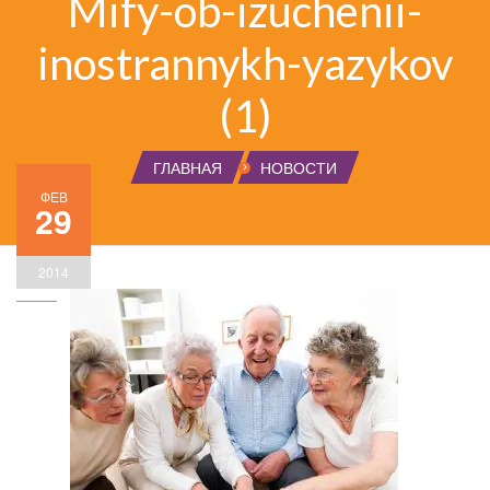
Mify-ob-izuchenii-
inostrannykh-yazykov
(1)
ГЛАВНАЯ
НОВОСТИ
ФЕВ
29
2014