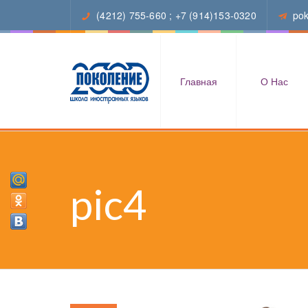
(4212) 755-660
;
+7 (914)153-0320
po
Главная
О Нас
pic4