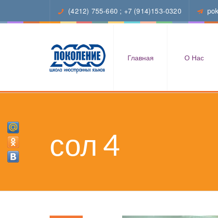
(4212) 755-660
;
+7 (914)153-0320
po
Главная
О Нас
сол 4