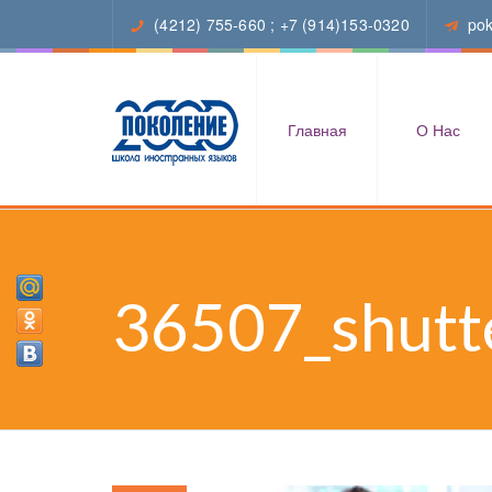
(4212) 755-660
;
+7 (914)153-0320
po
Главная
О Нас
36507_shutt