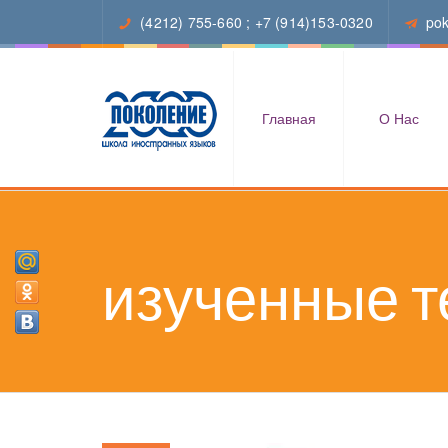
(4212) 755-660
;
+7 (914)153-0320
po
Главная
О Нас
изученные 