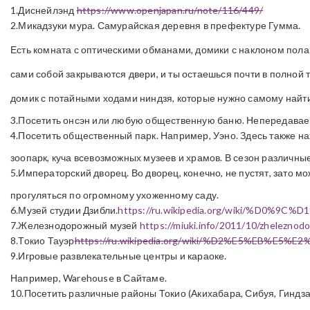
1.Диснейлэнд
https://www.openjapan.ru/note/116/449/
2.Микадзуки мура. Самурайская деревня в префектуре Гумма.
Есть комната с оптическими обманами, домики с наклоном пола п
сами собой закрываются двери, и ты остаешься почти в полной т
домик с потайными ходами ниндзя, которые нужно самому найти
3.Посетить онсэн или любую общественную баню. Непередавае
4.Посетить общественный парк. Например, Уэно. Здесь также н
зоопарк, куча всевозможных музеев и храмов. В сезон различные
5.Императорский дворец. Во дворец, конечно, не пустят, зато м
прогуляться по огромному ухоженному саду.
6.Музей студии Дзибли.
https://ru.wikipedia.org/wiki/%
7.Железнодорожный музей
https://miuki.info/2011/10/zheleznod
8.Токио Тауэр
https://ru.wikipedia.org/wiki/%D2%E5%EB
9.Игровые развлекательные центры и караоке.
Например, Warehouse в Сайтаме.
10.Посетить различные районы Токио (Акихабара, Сибуя, Гиндза