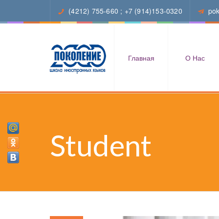
(4212) 755-660
;
+7 (914)153-0320
po
Главная
О Нас
Student