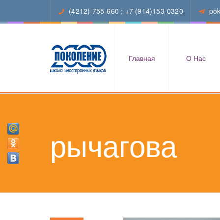
(4212) 755-660
;
+7 (914)153-0320
po
Главная
О Нас
рычагова