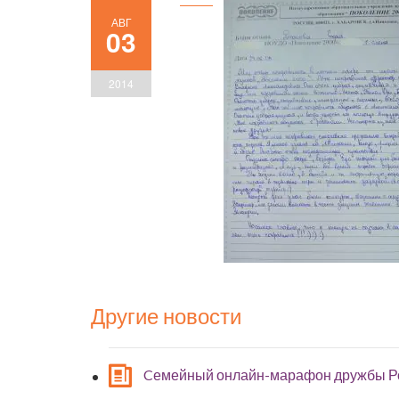
АВГ
03
2014
Другие новости
Cемейный онлайн-марафон дружбы Р