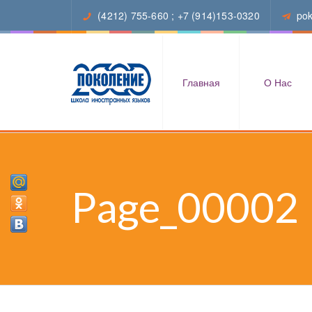
(4212) 755-660
;
+7 (914)153-0320
po
Главная
О Нас
Page_00002