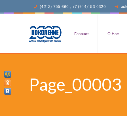
(4212) 755-660
;
+7 (914)153-0320
po
Главная
О Нас
Page_00003