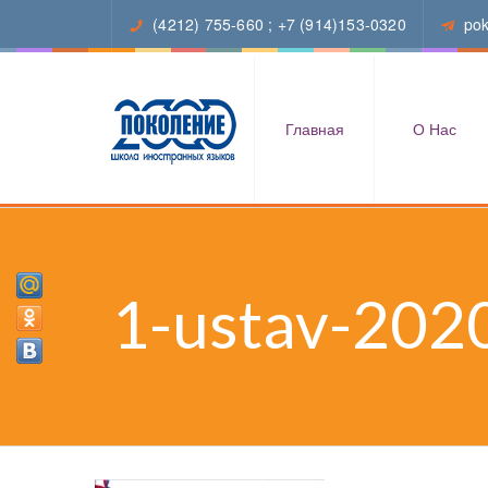
(4212) 755-660
;
+7 (914)153-0320
po
Главная
О Нас
1-ustav-202