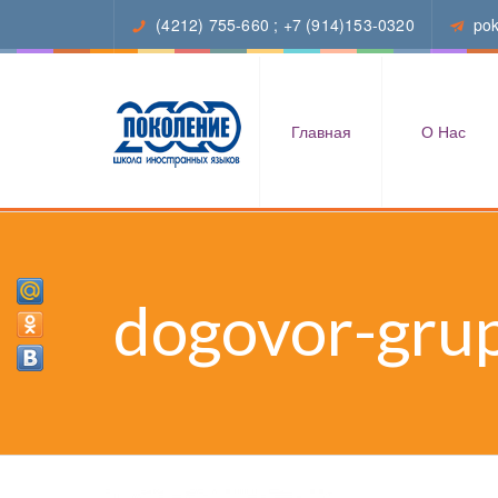
(4212) 755-660
;
+7 (914)153-0320
po
Главная
О Нас
dogovor-gru